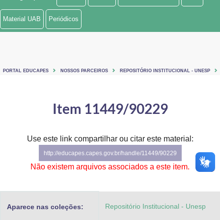
Ministério de Minas e Energia
Material UAB
Periódicos
Ministério da Ciência, Tecnologia, Inovações e Comunicações
Ministério do Meio Ambiente
PORTAL EDUCAPES
NOSSOS PARCEIROS
REPOSITÓRIO INSTITUCIONAL - UNESP
Ministério do Turismo
Ministério do Desenvolvimento Regional
Item 11449/90229
Controladoria-Geral da União
Use este link compartilhar ou citar este material:
Ministério da Mulher, da Família e dos Direitos Humanos
http://educapes.capes.gov.br/handle/11449/90229
Secretaria-Geral
Não existem arquivos associados a este item.
Secretaria de Governo
Repositório Institucional - Unesp
Aparece nas coleções:
Gabinete de Segurança Institucional