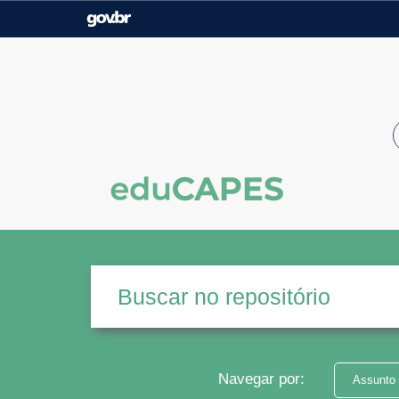
Casa Civil
Ministério da Justiça e
Segurança Pública
Ministério da Agricultura,
Ministério da Educação
Pecuária e Abastecimento
Ministério do Meio Ambiente
Ministério do Turismo
Secretaria de Governo
Gabinete de Segurança
Institucional
Navegar por:
Assunto