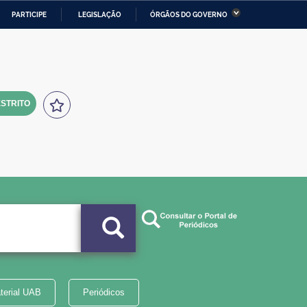
PARTICIPE
LEGISLAÇÃO
ÓRGÃOS DO GOVERNO
stério da Economia
Ministério da Infraestrutura
stério de Minas e Energia
Ministério da Ciência,
Tecnologia, Inovações e
Comunicações
STRITO
tério da Mulher, da Família
Secretaria-Geral
s Direitos Humanos
lto
terial UAB
Periódicos