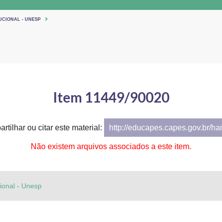
UCIONAL - UNESP
Item 11449/90020
rtilhar ou citar este material:
http://educapes.capes.gov.br/h
Não existem arquivos associados a este item.
cional - Unesp