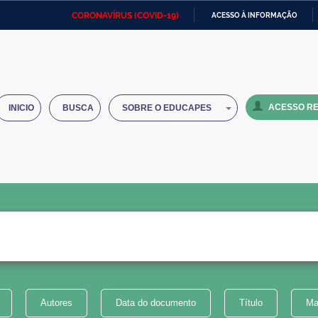
CORONAVÍRUS (COVID-19)
ACESSO À INFORMAÇÃO
Ministério da Defesa
Ministério das Relações
Mini
IR
Exteriores
PARA
O
Ministério da Cidadania
Ministério da Saúde
Mini
CONTEÚDO
ACESSO RE
INICIO
BUSCA
SOBRE O EDUCAPES
Ministério do Desenvolvimento
Controladoria-Geral da União
Minis
Regional
e do
Advocacia-Geral da União
Banco Central do Brasil
Plana
Autores
Data do documento
Título
Ma