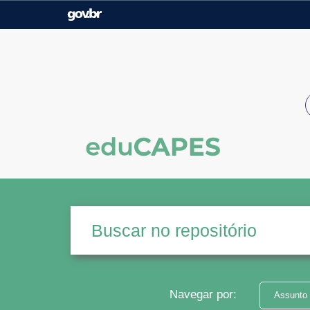
Casa Civil
Ministério da Justiça e
Segurança Pública
Ministério da Agricultura,
Ministério da Educação
Pecuária e Abastecimento
Ministério do Meio Ambiente
Ministério do Turismo
Secretaria de Governo
Gabinete de Segurança
Institucional
Navegar por:
Assunto