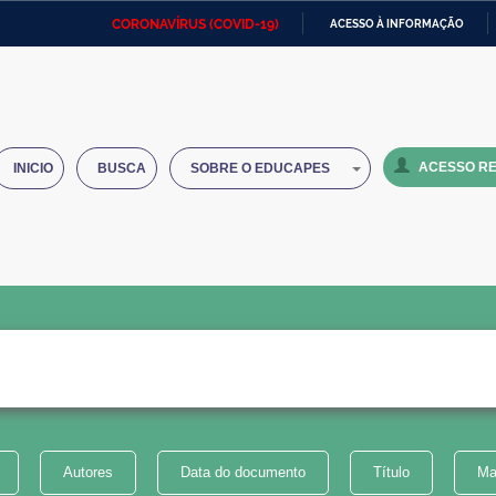
CORONAVÍRUS (COVID-19)
ACESSO À INFORMAÇÃO
Ministério da Defesa
Ministério das Relações
Mini
IR
Exteriores
PARA
O
Ministério da Cidadania
Ministério da Saúde
Mini
CONTEÚDO
ACESSO RE
INICIO
BUSCA
SOBRE O EDUCAPES
Ministério do Desenvolvimento
Controladoria-Geral da União
Minis
Regional
e do
Advocacia-Geral da União
Banco Central do Brasil
Plana
Autores
Data do documento
Título
Ma