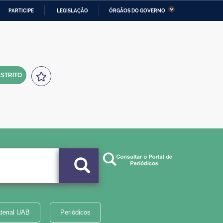
PARTICIPE
LEGISLAÇÃO
ÓRGÃOS DO GOVERNO
stério da Economia
Ministério da Infraestrutura
stério de Minas e Energia
Ministério da Ciência,
Tecnologia, Inovações e
Comunicações
STRITO
tério da Mulher, da Família
Secretaria-Geral
s Direitos Humanos
lto
terial UAB
Periódicos