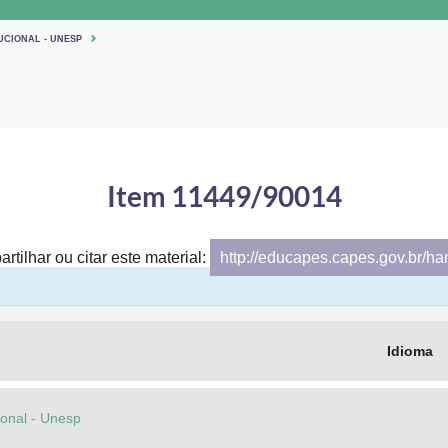
UCIONAL - UNESP
Item 11449/90014
rtilhar ou citar este material:
http://educapes.capes.gov.br/h
Idioma
cional - Unesp