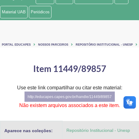
Ministério de Minas e Energia
Material UAB
Periódicos
Ministério da Ciência, Tecnologia, Inovações e Comunicações
Ministério do Meio Ambiente
PORTAL EDUCAPES
NOSSOS PARCEIROS
REPOSITÓRIO INSTITUCIONAL - UNESP
Ministério do Turismo
Ministério do Desenvolvimento Regional
Item 11449/89857
Controladoria-Geral da União
Use este link compartilhar ou citar este material:
Ministério da Mulher, da Família e dos Direitos Humanos
http://educapes.capes.gov.br/handle/11449/89857
Secretaria-Geral
Não existem arquivos associados a este item.
Secretaria de Governo
Repositório Institucional - Unesp
Aparece nas coleções:
Gabinete de Segurança Institucional