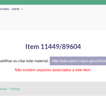
UCIONAL - UNESP
Item 11449/89604
rtilhar ou citar este material:
http://educapes.capes.gov.br/h
Não existem arquivos associados a este item.
cional - Unesp