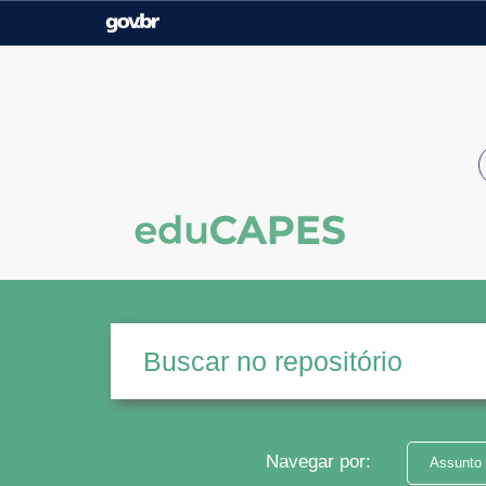
Casa Civil
Ministério da Justiça e
Segurança Pública
Ministério da Agricultura,
Ministério da Educação
Pecuária e Abastecimento
Ministério do Meio Ambiente
Ministério do Turismo
Secretaria de Governo
Gabinete de Segurança
Institucional
Navegar por:
Assunto