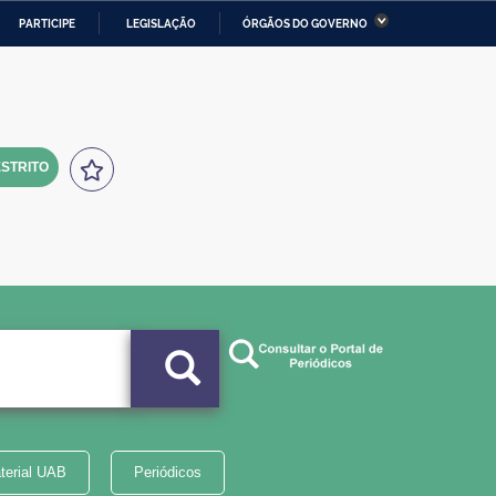
PARTICIPE
LEGISLAÇÃO
ÓRGÃOS DO GOVERNO
stério da Economia
Ministério da Infraestrutura
stério de Minas e Energia
Ministério da Ciência,
Tecnologia, Inovações e
Comunicações
STRITO
tério da Mulher, da Família
Secretaria-Geral
s Direitos Humanos
lto
terial UAB
Periódicos