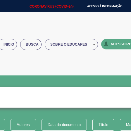
CORONAVÍRUS (COVID-19)
ACESSO À INFORMAÇÃO
Ministério da Defesa
Ministério das Relações
Mini
IR
Exteriores
PARA
O
Ministério da Cidadania
Ministério da Saúde
Mini
CONTEÚDO
ACESSO RE
INICIO
BUSCA
SOBRE O EDUCAPES
Ministério do Desenvolvimento
Controladoria-Geral da União
Minis
Regional
e do
Advocacia-Geral da União
Banco Central do Brasil
Plana
Autores
Data do documento
Título
Ma