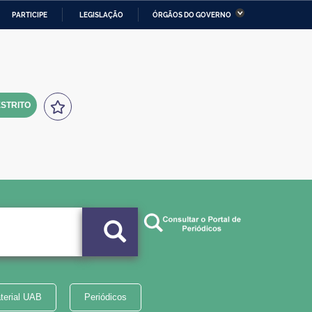
PARTICIPE
LEGISLAÇÃO
ÓRGÃOS DO GOVERNO
stério da Economia
Ministério da Infraestrutura
stério de Minas e Energia
Ministério da Ciência,
Tecnologia, Inovações e
Comunicações
STRITO
tério da Mulher, da Família
Secretaria-Geral
s Direitos Humanos
lto
terial UAB
Periódicos