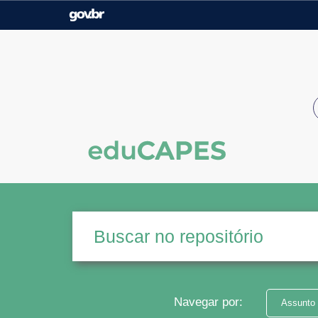
Casa Civil
Ministério da Justiça e
Segurança Pública
Ministério da Agricultura,
Ministério da Educação
Pecuária e Abastecimento
Ministério do Meio Ambiente
Ministério do Turismo
Secretaria de Governo
Gabinete de Segurança
Institucional
Navegar por:
Assunto