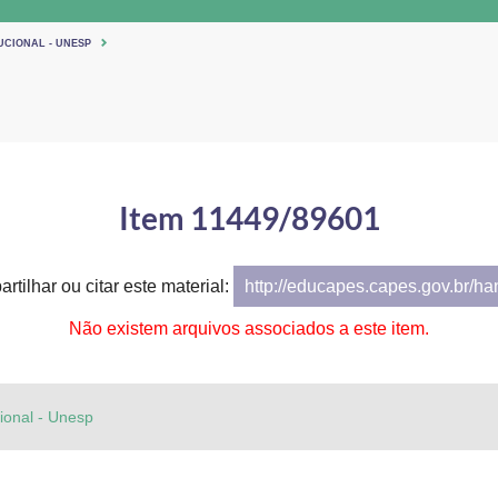
UCIONAL - UNESP
Item 11449/89601
rtilhar ou citar este material:
http://educapes.capes.gov.br/h
Não existem arquivos associados a este item.
cional - Unesp