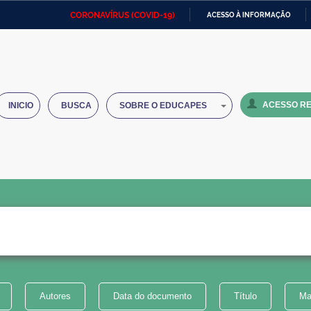
CORONAVÍRUS (COVID-19)
ACESSO À INFORMAÇÃO
Ministério da Defesa
Ministério das Relações
Mini
IR
Exteriores
PARA
O
Ministério da Cidadania
Ministério da Saúde
Mini
CONTEÚDO
ACESSO RE
INICIO
BUSCA
SOBRE O EDUCAPES
Ministério do Desenvolvimento
Controladoria-Geral da União
Minis
Regional
e do
Advocacia-Geral da União
Banco Central do Brasil
Plana
Autores
Data do documento
Título
Ma