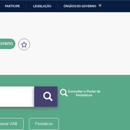
PARTICIPE
LEGISLAÇÃO
ÓRGÃOS DO GOVERNO
stério da Economia
Ministério da Infraestrutura
stério de Minas e Energia
Ministério da Ciência,
Tecnologia, Inovações e
Comunicações
STRITO
tério da Mulher, da Família
Secretaria-Geral
s Direitos Humanos
lto
terial UAB
Periódicos