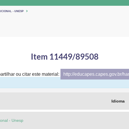
UCIONAL - UNESP
Item 11449/89508
rtilhar ou citar este material:
http://educapes.capes.gov.br/h
Idioma
cional - Unesp