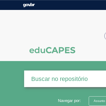
Casa Civil
Ministério da Justiça e
Segurança Pública
Ministério da Agricultura,
Ministério da Educação
Pecuária e Abastecimento
Ministério do Meio Ambiente
Ministério do Turismo
Secretaria de Governo
Gabinete de Segurança
Institucional
Navegar por:
Assunto