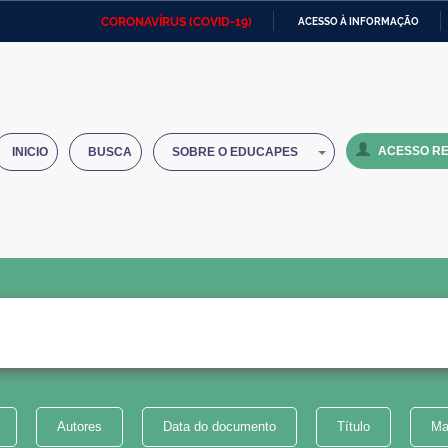
CORONAVÍRUS (COVID-19)
ACESSO À INFORMAÇÃO
Ministério da Defesa
Ministério das Relações
Mini
IR
Exteriores
PARA
O
Ministério da Cidadania
Ministério da Saúde
Mini
CONTEÚDO
ACESSO RE
INICIO
BUSCA
SOBRE O EDUCAPES
Ministério do Desenvolvimento
Controladoria-Geral da União
Minis
Regional
e do
Advocacia-Geral da União
Banco Central do Brasil
Plana
Autores
Data do documento
Título
Ma