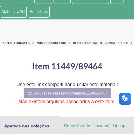
Ministério de Minas e Energia
Material UAB
Periódicos
Ministério da Ciência, Tecnologia, Inovações e Comunicações
Ministério do Meio Ambiente
PORTAL EDUCAPES
NOSSOS PARCEIROS
REPOSITÓRIO INSTITUCIONAL - UNESP
Ministério do Turismo
Ministério do Desenvolvimento Regional
Item 11449/89464
Controladoria-Geral da União
Use este link compartilhar ou citar este material:
Ministério da Mulher, da Família e dos Direitos Humanos
http://educapes.capes.gov.br/handle/11449/89464
Secretaria-Geral
Não existem arquivos associados a este item.
Secretaria de Governo
Repositório Institucional - Unesp
Aparece nas coleções:
Gabinete de Segurança Institucional