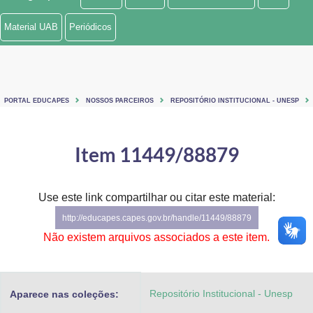
Ministério de Minas e Energia
Material UAB
Periódicos
Ministério da Ciência, Tecnologia, Inovações e Comunicações
Ministério do Meio Ambiente
PORTAL EDUCAPES
NOSSOS PARCEIROS
REPOSITÓRIO INSTITUCIONAL - UNESP
Ministério do Turismo
Ministério do Desenvolvimento Regional
Item 11449/88879
Controladoria-Geral da União
Use este link compartilhar ou citar este material:
Ministério da Mulher, da Família e dos Direitos Humanos
http://educapes.capes.gov.br/handle/11449/88879
Secretaria-Geral
Não existem arquivos associados a este item.
Secretaria de Governo
Repositório Institucional - Unesp
Aparece nas coleções:
Gabinete de Segurança Institucional