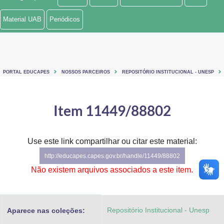
Ministério de Minas e Energia
Material UAB
Periódicos
Ministério da Ciência, Tecnologia, Inovações e Comunicações
Ministério do Meio Ambiente
PORTAL EDUCAPES
NOSSOS PARCEIROS
REPOSITÓRIO INSTITUCIONAL - UNESP
Ministério do Turismo
Ministério do Desenvolvimento Regional
Item 11449/88802
Controladoria-Geral da União
Use este link compartilhar ou citar este material:
Ministério da Mulher, da Família e dos Direitos Humanos
http://educapes.capes.gov.br/handle/11449/88802
Secretaria-Geral
Não existem arquivos associados a este item.
Secretaria de Governo
Repositório Institucional - Unesp
Aparece nas coleções:
Gabinete de Segurança Institucional