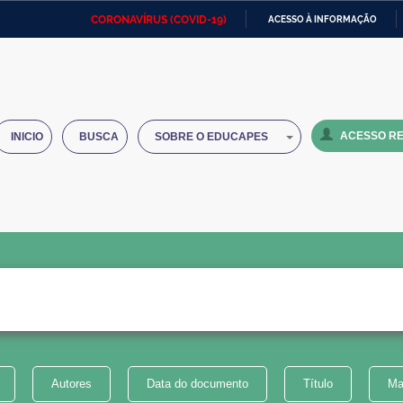
CORONAVÍRUS (COVID-19)
ACESSO À INFORMAÇÃO
Ministério da Defesa
Ministério das Relações
Mini
IR
Exteriores
PARA
O
Ministério da Cidadania
Ministério da Saúde
Mini
CONTEÚDO
ACESSO RE
INICIO
BUSCA
SOBRE O EDUCAPES
Ministério do Desenvolvimento
Controladoria-Geral da União
Minis
Regional
e do
Advocacia-Geral da União
Banco Central do Brasil
Plana
Autores
Data do documento
Título
Ma