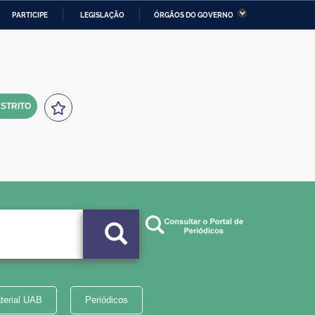
PARTICIPE
LEGISLAÇÃO
ÓRGÃOS DO GOVERNO
stério da Economia
Ministério da Infraestrutura
stério de Minas e Energia
Ministério da Ciência,
Tecnologia, Inovações e
Comunicações
STRITO
tério da Mulher, da Família
Secretaria-Geral
s Direitos Humanos
lto
terial UAB
Periódicos