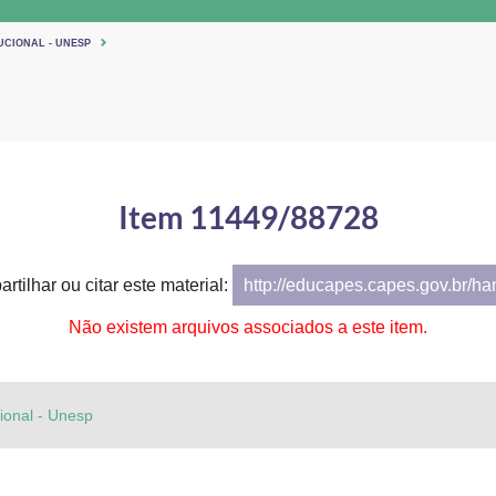
UCIONAL - UNESP
Item 11449/88728
rtilhar ou citar este material:
http://educapes.capes.gov.br/h
Não existem arquivos associados a este item.
cional - Unesp