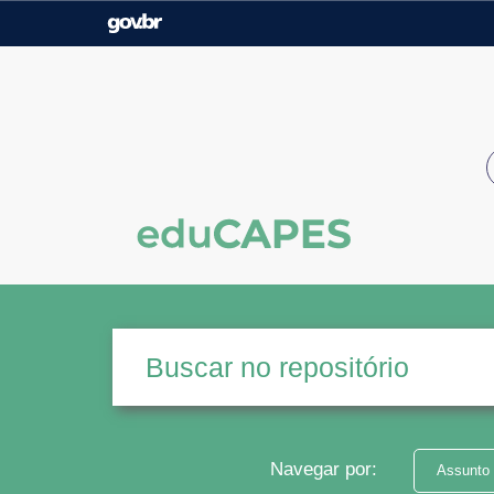
Casa Civil
Ministério da Justiça e
Segurança Pública
Ministério da Agricultura,
Ministério da Educação
Pecuária e Abastecimento
Ministério do Meio Ambiente
Ministério do Turismo
Secretaria de Governo
Gabinete de Segurança
Institucional
Navegar por:
Assunto