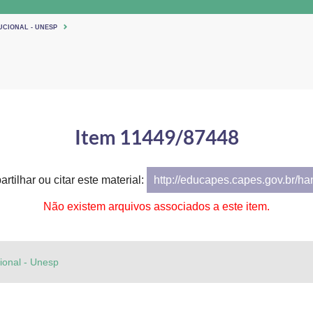
UCIONAL - UNESP
Item 11449/87448
rtilhar ou citar este material:
http://educapes.capes.gov.br/h
Não existem arquivos associados a este item.
cional - Unesp