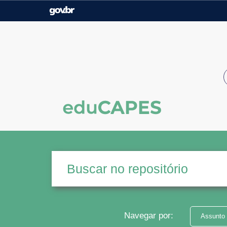
Casa Civil
Ministério da Justiça e
Segurança Pública
Ministério da Agricultura,
Ministério da Educação
Pecuária e Abastecimento
Ministério do Meio Ambiente
Ministério do Turismo
Secretaria de Governo
Gabinete de Segurança
Institucional
Navegar por:
Assunto