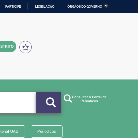
PARTICIPE
LEGISLAÇÃO
ÓRGÃOS DO GOVERNO
stério da Economia
Ministério da Infraestrutura
stério de Minas e Energia
Ministério da Ciência,
Tecnologia, Inovações e
Comunicações
STRITO
tério da Mulher, da Família
Secretaria-Geral
s Direitos Humanos
lto
terial UAB
Periódicos