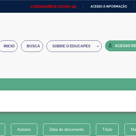
CORONAVÍRUS (COVID-19)
ACESSO À INFORMAÇÃO
Ministério da Defesa
Ministério das Relações
Mini
IR
Exteriores
PARA
O
Ministério da Cidadania
Ministério da Saúde
Mini
CONTEÚDO
ACESSO RE
INICIO
BUSCA
SOBRE O EDUCAPES
Ministério do Desenvolvimento
Controladoria-Geral da União
Minis
Regional
e do
Advocacia-Geral da União
Banco Central do Brasil
Plana
Autores
Data do documento
Título
Ma