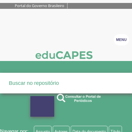
Portal do Governo Brasileiro
MENU
Navegar por:
Assunto
Autores
Data do documento
Título