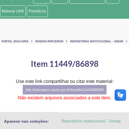
Ministério de Minas e Energia
Material UAB
Periódicos
Ministério da Ciência, Tecnologia, Inovações e Comunicações
Ministério do Meio Ambiente
PORTAL EDUCAPES
NOSSOS PARCEIROS
REPOSITÓRIO INSTITUCIONAL - UNESP
Ministério do Turismo
Ministério do Desenvolvimento Regional
Item 11449/86898
Controladoria-Geral da União
Use este link compartilhar ou citar este material:
Ministério da Mulher, da Família e dos Direitos Humanos
http://educapes.capes.gov.br/handle/11449/86898
Secretaria-Geral
Não existem arquivos associados a este item.
Secretaria de Governo
Repositório Institucional - Unesp
Aparece nas coleções:
Gabinete de Segurança Institucional