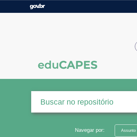
Casa Civil
Ministério da Justiça e
Segurança Pública
Ministério da Agricultura,
Ministério da Educação
Pecuária e Abastecimento
Ministério do Meio Ambiente
Ministério do Turismo
Secretaria de Governo
Gabinete de Segurança
Institucional
Navegar por:
Assunto