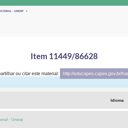
UCIONAL - UNESP
Item 11449/86628
rtilhar ou citar este material:
http://educapes.capes.gov.br/h
Idioma
cional - Unesp