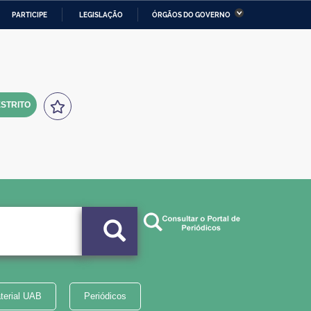
PARTICIPE
LEGISLAÇÃO
ÓRGÃOS DO GOVERNO
stério da Economia
Ministério da Infraestrutura
stério de Minas e Energia
Ministério da Ciência,
Tecnologia, Inovações e
Comunicações
STRITO
tério da Mulher, da Família
Secretaria-Geral
s Direitos Humanos
lto
terial UAB
Periódicos