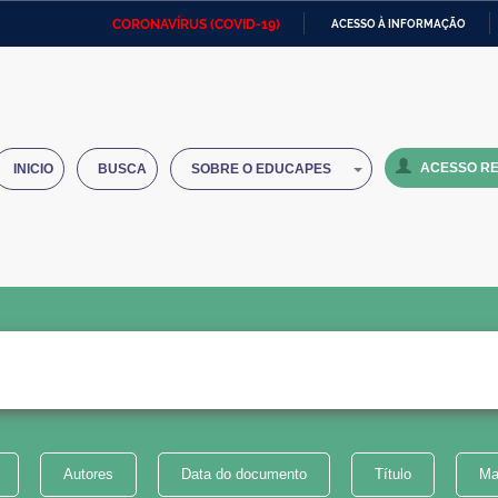
CORONAVÍRUS (COVID-19)
ACESSO À INFORMAÇÃO
Ministério da Defesa
Ministério das Relações
Mini
IR
Exteriores
PARA
O
Ministério da Cidadania
Ministério da Saúde
Mini
CONTEÚDO
ACESSO RE
INICIO
BUSCA
SOBRE O EDUCAPES
Ministério do Desenvolvimento
Controladoria-Geral da União
Minis
Regional
e do
Advocacia-Geral da União
Banco Central do Brasil
Plana
Autores
Data do documento
Título
Ma