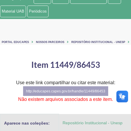
Ministério de Minas e Energia
Material UAB
Periódicos
Ministério da Ciência, Tecnologia, Inovações e Comunicações
Ministério do Meio Ambiente
PORTAL EDUCAPES
NOSSOS PARCEIROS
REPOSITÓRIO INSTITUCIONAL - UNESP
Ministério do Turismo
Ministério do Desenvolvimento Regional
Item 11449/86453
Controladoria-Geral da União
Use este link compartilhar ou citar este material:
Ministério da Mulher, da Família e dos Direitos Humanos
http://educapes.capes.gov.br/handle/11449/86453
Secretaria-Geral
Não existem arquivos associados a este item.
Secretaria de Governo
Repositório Institucional - Unesp
Aparece nas coleções:
Gabinete de Segurança Institucional