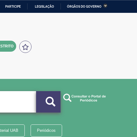
PARTICIPE
LEGISLAÇÃO
ÓRGÃOS DO GOVERNO
stério da Economia
Ministério da Infraestrutura
stério de Minas e Energia
Ministério da Ciência,
Tecnologia, Inovações e
Comunicações
STRITO
tério da Mulher, da Família
Secretaria-Geral
s Direitos Humanos
lto
terial UAB
Periódicos