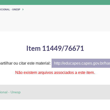
UCIONAL - UNESP
Item 11449/76671
rtilhar ou citar este material:
http://educapes.capes.gov.br/h
Não existem arquivos associados a este item.
cional - Unesp