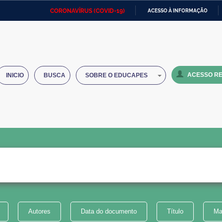
CORONAVÍRUS (COVID-19)
ACESSO À INFORMAÇÃO
Ministério da Defesa
Ministério das Relações
Mini
IR
Exteriores
PARA
O
Ministério da Cidadania
Ministério da Saúde
Mini
CONTEÚDO
ACESSO RE
INICIO
BUSCA
SOBRE O EDUCAPES
Ministério do Desenvolvimento
Controladoria-Geral da União
Minis
Regional
e do
Advocacia-Geral da União
Banco Central do Brasil
Plana
Autores
Data do documento
Título
Ma