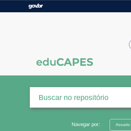
Casa Civil
Ministério da Justiça e
Segurança Pública
Ministério da Agricultura,
Ministério da Educação
Pecuária e Abastecimento
Ministério do Meio Ambiente
Ministério do Turismo
Secretaria de Governo
Gabinete de Segurança
Institucional
Navegar por:
Assunto