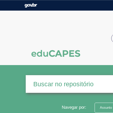
Casa Civil
Ministério da Justiça e
Segurança Pública
Ministério da Agricultura,
Ministério da Educação
Pecuária e Abastecimento
Ministério do Meio Ambiente
Ministério do Turismo
Secretaria de Governo
Gabinete de Segurança
Institucional
Navegar por:
Assunto