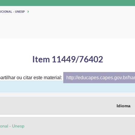
UCIONAL - UNESP
Item 11449/76402
rtilhar ou citar este material:
http://educapes.capes.gov.br/h
Idioma
cional - Unesp