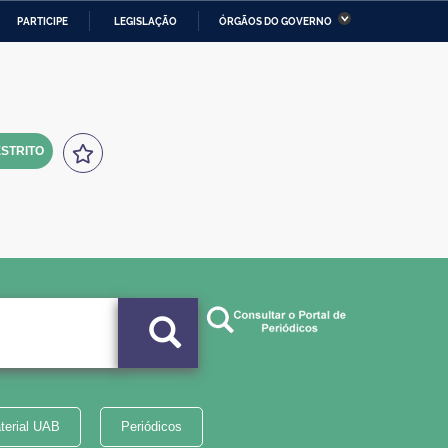
PARTICIPE
LEGISLAÇÃO
ÓRGÃOS DO GOVERNO
stério da Economia
Ministério da Infraestrutura
stério de Minas e Energia
Ministério da Ciência,
Tecnologia, Inovações e
Comunicações
STRITO
tério da Mulher, da Família
Secretaria-Geral
s Direitos Humanos
lto
terial UAB
Periódicos