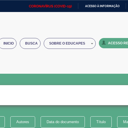
CORONAVÍRUS (COVID-19)
ACESSO À INFORMAÇÃO
Ministério da Defesa
Ministério das Relações
Mini
IR
Exteriores
PARA
O
Ministério da Cidadania
Ministério da Saúde
Mini
CONTEÚDO
ACESSO RE
INICIO
BUSCA
SOBRE O EDUCAPES
Ministério do Desenvolvimento
Controladoria-Geral da União
Minis
Regional
e do
Advocacia-Geral da União
Banco Central do Brasil
Plana
Autores
Data do documento
Título
Ma