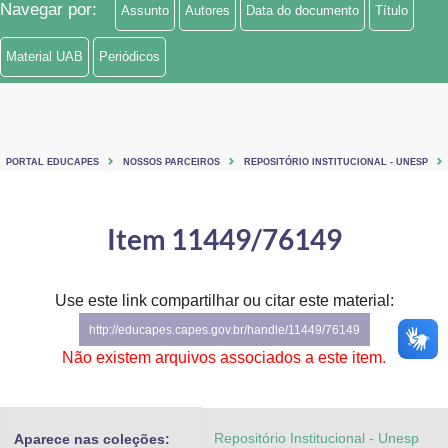
Navegar por:
Assunto
Autores
Data do documento
Título
Ministério de Minas e Energia
Material UAB
Periódicos
Ministério da Ciência, Tecnologia, Inovações e Comunicações
Ministério do Meio Ambiente
Ministério do Turismo
PORTAL EDUCAPES
NOSSOS PARCEIROS
REPOSITÓRIO INSTITUCIONAL - UNESP
Ministério do Desenvolvimento Regional
Item 11449/76149
Controladoria-Geral da União
Ministério da Mulher, da Família e dos Direitos Humanos
Use este link compartilhar ou citar este material:
http://educapes.capes.gov.br/handle/11449/76149
Secretaria-Geral
Não existem arquivos associados a este item.
Secretaria de Governo
Gabinete de Segurança Institucional
Repositório Institucional - Unesp
Aparece nas coleções: