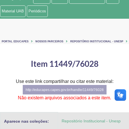
Ministério de Minas e Energia
Material UAB
Periódicos
Ministério da Ciência, Tecnologia, Inovações e Comunicações
Ministério do Meio Ambiente
PORTAL EDUCAPES
NOSSOS PARCEIROS
REPOSITÓRIO INSTITUCIONAL - UNESP
Ministério do Turismo
Ministério do Desenvolvimento Regional
Item 11449/76028
Controladoria-Geral da União
Use este link compartilhar ou citar este material:
Ministério da Mulher, da Família e dos Direitos Humanos
http://educapes.capes.gov.br/handle/11449/76028
Secretaria-Geral
Não existem arquivos associados a este item.
Secretaria de Governo
Repositório Institucional - Unesp
Aparece nas coleções:
Gabinete de Segurança Institucional