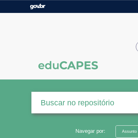
Casa Civil
Ministério da Justiça e
Segurança Pública
Ministério da Agricultura,
Ministério da Educação
Pecuária e Abastecimento
Ministério do Meio Ambiente
Ministério do Turismo
Secretaria de Governo
Gabinete de Segurança
Institucional
Navegar por:
Assunto