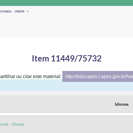
UCIONAL - UNESP
Item 11449/75732
rtilhar ou citar este material:
http://educapes.capes.gov.br/h
Idioma
cional - Unesp