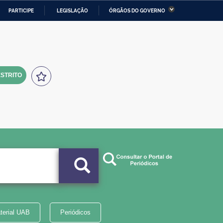
PARTICIPE
LEGISLAÇÃO
ÓRGÃOS DO GOVERNO
stério da Economia
Ministério da Infraestrutura
stério de Minas e Energia
Ministério da Ciência,
Tecnologia, Inovações e
Comunicações
STRITO
tério da Mulher, da Família
Secretaria-Geral
s Direitos Humanos
lto
terial UAB
Periódicos