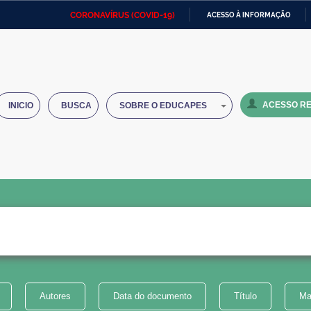
CORONAVÍRUS (COVID-19)
ACESSO À INFORMAÇÃO
Ministério da Defesa
Ministério das Relações
Mini
IR
Exteriores
PARA
O
Ministério da Cidadania
Ministério da Saúde
Mini
CONTEÚDO
ACESSO RE
INICIO
BUSCA
SOBRE O EDUCAPES
Ministério do Desenvolvimento
Controladoria-Geral da União
Minis
Regional
e do
Advocacia-Geral da União
Banco Central do Brasil
Plana
Autores
Data do documento
Título
Ma