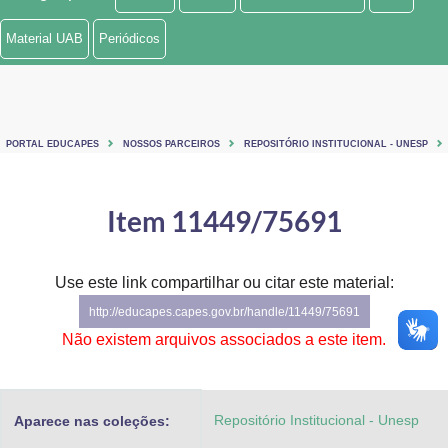
Ministério de Minas e Energia
Material UAB
Periódicos
Ministério da Ciência, Tecnologia, Inovações e Comunicações
Ministério do Meio Ambiente
PORTAL EDUCAPES
NOSSOS PARCEIROS
REPOSITÓRIO INSTITUCIONAL - UNESP
Ministério do Turismo
Ministério do Desenvolvimento Regional
Item 11449/75691
Controladoria-Geral da União
Use este link compartilhar ou citar este material:
Ministério da Mulher, da Família e dos Direitos Humanos
http://educapes.capes.gov.br/handle/11449/75691
Secretaria-Geral
Não existem arquivos associados a este item.
Secretaria de Governo
Repositório Institucional - Unesp
Aparece nas coleções:
Gabinete de Segurança Institucional