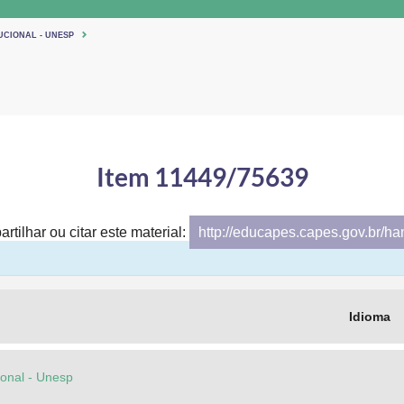
UCIONAL - UNESP
Item 11449/75639
rtilhar ou citar este material:
http://educapes.capes.gov.br/h
Idioma
cional - Unesp