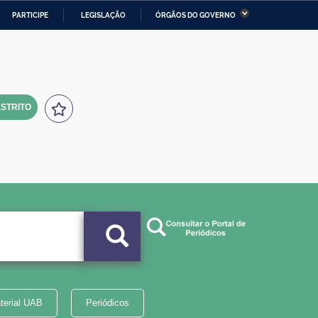
PARTICIPE
LEGISLAÇÃO
ÓRGÃOS DO GOVERNO
stério da Economia
Ministério da Infraestrutura
stério de Minas e Energia
Ministério da Ciência,
Tecnologia, Inovações e
Comunicações
STRITO
tério da Mulher, da Família
Secretaria-Geral
s Direitos Humanos
lto
terial UAB
Periódicos