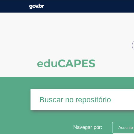
Casa Civil
Ministério da Justiça e
Segurança Pública
Ministério da Agricultura,
Ministério da Educação
Pecuária e Abastecimento
Ministério do Meio Ambiente
Ministério do Turismo
Secretaria de Governo
Gabinete de Segurança
Institucional
Navegar por:
Assunto