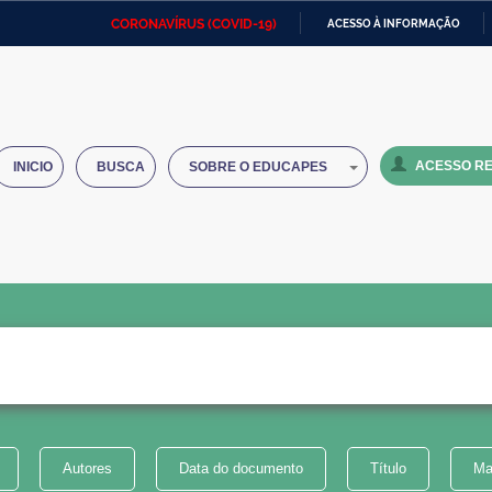
CORONAVÍRUS (COVID-19)
ACESSO À INFORMAÇÃO
Ministério da Defesa
Ministério das Relações
Mini
IR
Exteriores
PARA
O
Ministério da Cidadania
Ministério da Saúde
Mini
CONTEÚDO
ACESSO RE
INICIO
BUSCA
SOBRE O EDUCAPES
Ministério do Desenvolvimento
Controladoria-Geral da União
Minis
Regional
e do
Advocacia-Geral da União
Banco Central do Brasil
Plana
Autores
Data do documento
Título
Ma