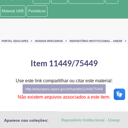
Ministério de Minas e Energia
Material UAB
Periódicos
Ministério da Ciência, Tecnologia, Inovações e Comunicações
Ministério do Meio Ambiente
PORTAL EDUCAPES
NOSSOS PARCEIROS
REPOSITÓRIO INSTITUCIONAL - UNESP
Ministério do Turismo
Ministério do Desenvolvimento Regional
Item 11449/75449
Controladoria-Geral da União
Use este link compartilhar ou citar este material:
Ministério da Mulher, da Família e dos Direitos Humanos
http://educapes.capes.gov.br/handle/11449/75449
Secretaria-Geral
Não existem arquivos associados a este item.
Secretaria de Governo
Repositório Institucional - Unesp
Aparece nas coleções:
Gabinete de Segurança Institucional