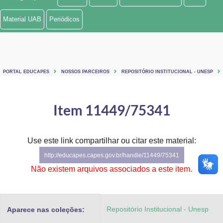
Ministério de Minas e Energia
Material UAB
Periódicos
Ministério da Ciência, Tecnologia, Inovações e Comunicações
Ministério do Meio Ambiente
PORTAL EDUCAPES
NOSSOS PARCEIROS
REPOSITÓRIO INSTITUCIONAL - UNESP
Ministério do Turismo
Ministério do Desenvolvimento Regional
Item 11449/75341
Controladoria-Geral da União
Use este link compartilhar ou citar este material:
Ministério da Mulher, da Família e dos Direitos Humanos
http://educapes.capes.gov.br/handle/11449/75341
Secretaria-Geral
Não existem arquivos associados a este item.
Secretaria de Governo
Repositório Institucional - Unesp
Aparece nas coleções:
Gabinete de Segurança Institucional