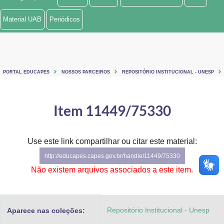
Ministério de Minas e Energia
Material UAB
Periódicos
Ministério da Ciência, Tecnologia, Inovações e Comunicações
Ministério do Meio Ambiente
PORTAL EDUCAPES
NOSSOS PARCEIROS
REPOSITÓRIO INSTITUCIONAL - UNESP
Ministério do Turismo
Ministério do Desenvolvimento Regional
Item 11449/75330
Controladoria-Geral da União
Use este link compartilhar ou citar este material:
Ministério da Mulher, da Família e dos Direitos Humanos
http://educapes.capes.gov.br/handle/11449/75330
Secretaria-Geral
Não existem arquivos associados a este item.
Secretaria de Governo
Repositório Institucional - Unesp
Aparece nas coleções:
Gabinete de Segurança Institucional