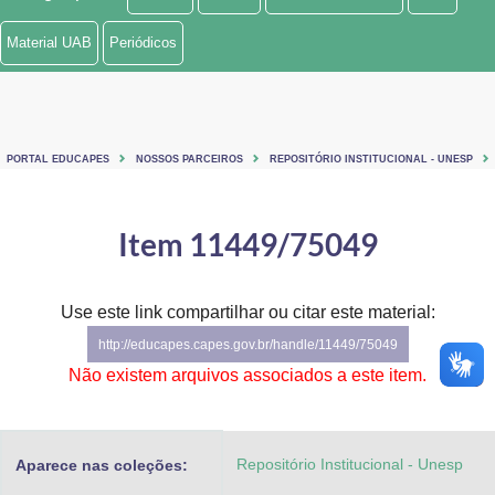
Ministério de Minas e Energia
Material UAB
Periódicos
Ministério da Ciência, Tecnologia, Inovações e Comunicações
Ministério do Meio Ambiente
PORTAL EDUCAPES
NOSSOS PARCEIROS
REPOSITÓRIO INSTITUCIONAL - UNESP
Ministério do Turismo
Ministério do Desenvolvimento Regional
Item 11449/75049
Controladoria-Geral da União
Use este link compartilhar ou citar este material:
Ministério da Mulher, da Família e dos Direitos Humanos
http://educapes.capes.gov.br/handle/11449/75049
Secretaria-Geral
Não existem arquivos associados a este item.
Secretaria de Governo
Repositório Institucional - Unesp
Aparece nas coleções:
Gabinete de Segurança Institucional