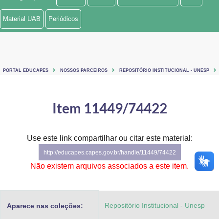
Ministério de Minas e Energia
Material UAB
Periódicos
Ministério da Ciência, Tecnologia, Inovações e Comunicações
Ministério do Meio Ambiente
PORTAL EDUCAPES
NOSSOS PARCEIROS
REPOSITÓRIO INSTITUCIONAL - UNESP
Ministério do Turismo
Ministério do Desenvolvimento Regional
Item 11449/74422
Controladoria-Geral da União
Use este link compartilhar ou citar este material:
Ministério da Mulher, da Família e dos Direitos Humanos
http://educapes.capes.gov.br/handle/11449/74422
Secretaria-Geral
Não existem arquivos associados a este item.
Secretaria de Governo
Repositório Institucional - Unesp
Aparece nas coleções:
Gabinete de Segurança Institucional