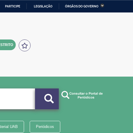
PARTICIPE
LEGISLAÇÃO
ÓRGÃOS DO GOVERNO
stério da Economia
Ministério da Infraestrutura
stério de Minas e Energia
Ministério da Ciência,
Tecnologia, Inovações e
Comunicações
STRITO
tério da Mulher, da Família
Secretaria-Geral
s Direitos Humanos
lto
terial UAB
Periódicos