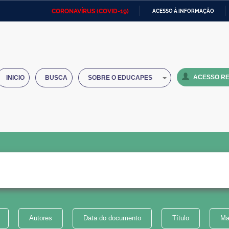
CORONAVÍRUS (COVID-19)
ACESSO À INFORMAÇÃO
Ministério da Defesa
Ministério das Relações
Mini
IR
Exteriores
PARA
O
Ministério da Cidadania
Ministério da Saúde
Mini
CONTEÚDO
ACESSO RE
INICIO
BUSCA
SOBRE O EDUCAPES
Ministério do Desenvolvimento
Controladoria-Geral da União
Minis
Regional
e do
Advocacia-Geral da União
Banco Central do Brasil
Plana
Autores
Data do documento
Título
Ma