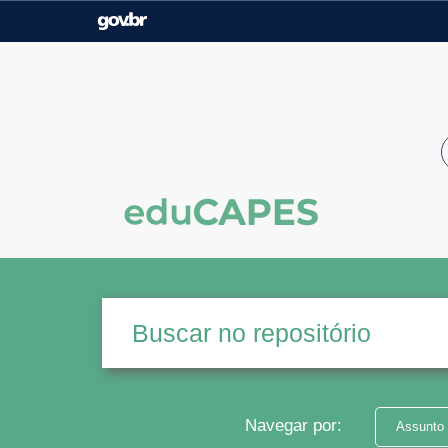
Casa Civil
Ministério da Justiça e
Segurança Pública
Ministério da Agricultura,
Ministério da Educação
Pecuária e Abastecimento
Ministério do Meio Ambiente
Ministério do Turismo
Secretaria de Governo
Gabinete de Segurança
Institucional
Navegar por:
Assunto