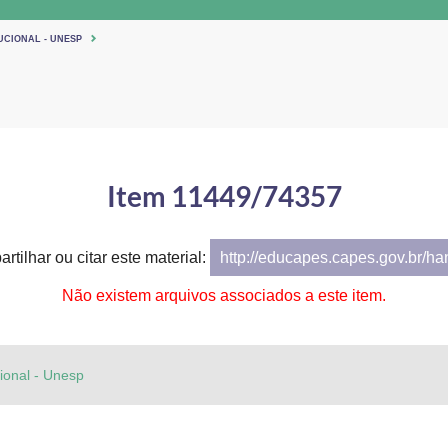
UCIONAL - UNESP
Item 11449/74357
rtilhar ou citar este material:
http://educapes.capes.gov.br/h
Não existem arquivos associados a este item.
cional - Unesp