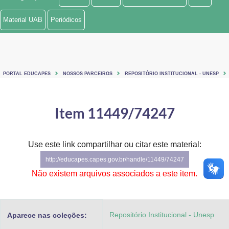
Ministério de Minas e Energia
Material UAB
Periódicos
Ministério da Ciência, Tecnologia, Inovações e Comunicações
Ministério do Meio Ambiente
PORTAL EDUCAPES
NOSSOS PARCEIROS
REPOSITÓRIO INSTITUCIONAL - UNESP
Ministério do Turismo
Ministério do Desenvolvimento Regional
Item 11449/74247
Controladoria-Geral da União
Use este link compartilhar ou citar este material:
Ministério da Mulher, da Família e dos Direitos Humanos
http://educapes.capes.gov.br/handle/11449/74247
Secretaria-Geral
Não existem arquivos associados a este item.
Secretaria de Governo
Repositório Institucional - Unesp
Aparece nas coleções:
Gabinete de Segurança Institucional