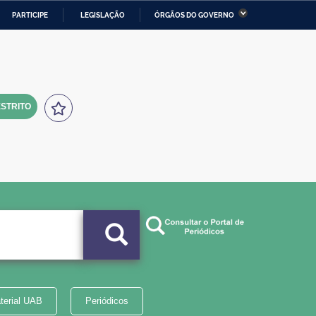
PARTICIPE
LEGISLAÇÃO
ÓRGÃOS DO GOVERNO
stério da Economia
Ministério da Infraestrutura
stério de Minas e Energia
Ministério da Ciência,
Tecnologia, Inovações e
Comunicações
STRITO
tério da Mulher, da Família
Secretaria-Geral
s Direitos Humanos
lto
terial UAB
Periódicos