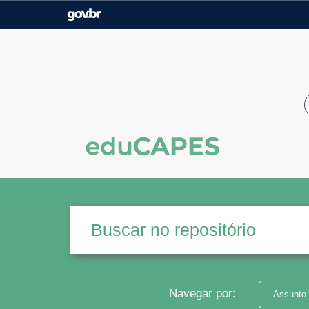
Casa Civil
Ministério da Justiça e
Segurança Pública
Ministério da Agricultura,
Ministério da Educação
Pecuária e Abastecimento
Ministério do Meio Ambiente
Ministério do Turismo
Secretaria de Governo
Gabinete de Segurança
Institucional
Navegar por:
Assunto