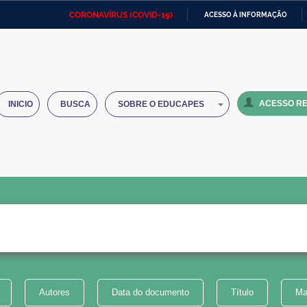
CORONAVÍRUS (COVID-19)
ACESSO À INFORMAÇÃO
Ministério da Defesa
Ministério das Relações
Mini
IR
Exteriores
PARA
O
Ministério da Cidadania
Ministério da Saúde
Mini
CONTEÚDO
ACESSO RE
INICIO
BUSCA
SOBRE O EDUCAPES
Ministério do Desenvolvimento
Controladoria-Geral da União
Minis
Regional
e do
Advocacia-Geral da União
Banco Central do Brasil
Plana
Autores
Data do documento
Título
Ma