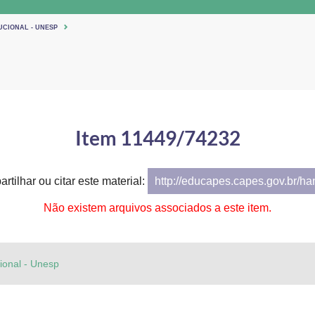
UCIONAL - UNESP
Item 11449/74232
rtilhar ou citar este material:
http://educapes.capes.gov.br/h
Não existem arquivos associados a este item.
cional - Unesp