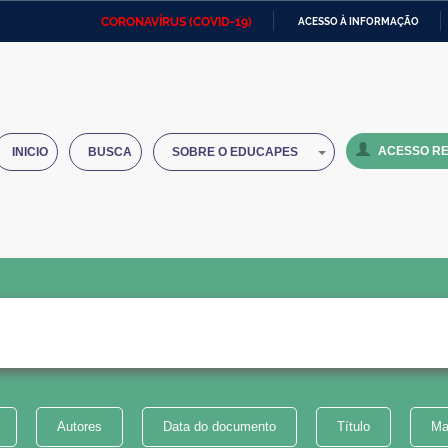
CORONAVÍRUS (COVID-19)
ACESSO À INFORMAÇÃO
Ministério da Defesa
Ministério das Relações
Mini
IR
Exteriores
PARA
O
Ministério da Cidadania
Ministério da Saúde
Mini
CONTEÚDO
ACESSO RE
INICIO
BUSCA
SOBRE O EDUCAPES
Ministério do Desenvolvimento
Controladoria-Geral da União
Minis
Regional
e do
Advocacia-Geral da União
Banco Central do Brasil
Plana
Autores
Data do documento
Título
Ma