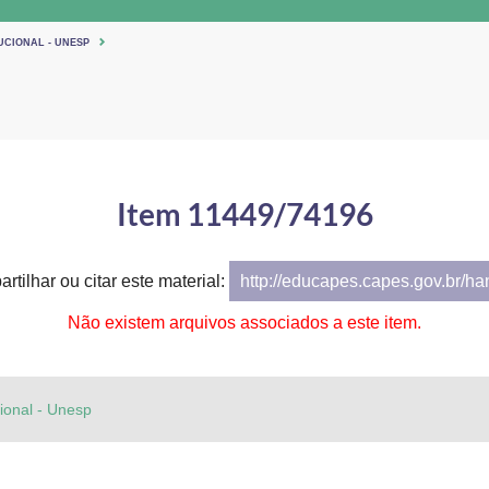
UCIONAL - UNESP
Item 11449/74196
rtilhar ou citar este material:
http://educapes.capes.gov.br/h
Não existem arquivos associados a este item.
cional - Unesp