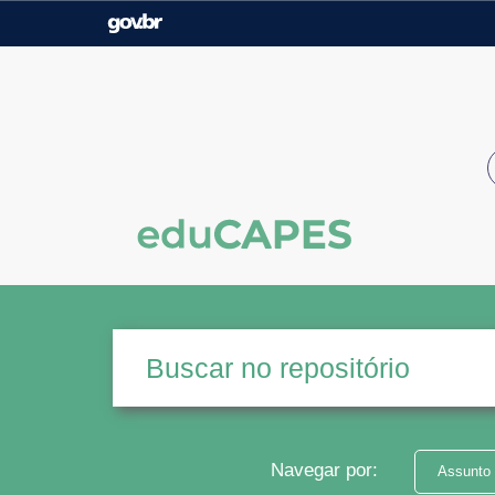
Casa Civil
Ministério da Justiça e
Segurança Pública
Ministério da Agricultura,
Ministério da Educação
Pecuária e Abastecimento
Ministério do Meio Ambiente
Ministério do Turismo
Secretaria de Governo
Gabinete de Segurança
Institucional
Navegar por:
Assunto