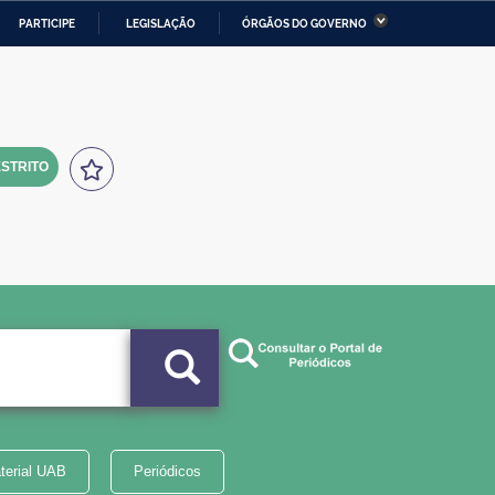
PARTICIPE
LEGISLAÇÃO
ÓRGÃOS DO GOVERNO
stério da Economia
Ministério da Infraestrutura
stério de Minas e Energia
Ministério da Ciência,
Tecnologia, Inovações e
Comunicações
STRITO
tério da Mulher, da Família
Secretaria-Geral
s Direitos Humanos
lto
terial UAB
Periódicos