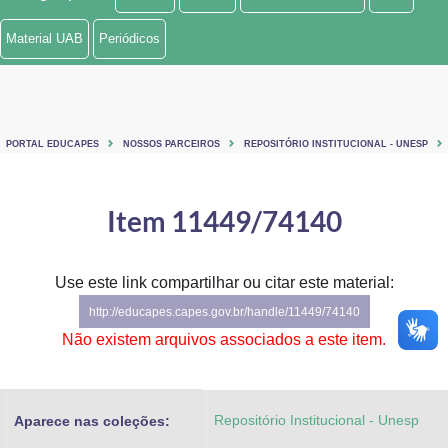
Ministério de Minas e Energia
Material UAB
Periódicos
Ministério da Ciência, Tecnologia, Inovações e Comunicações
Ministério do Meio Ambiente
PORTAL EDUCAPES
NOSSOS PARCEIROS
REPOSITÓRIO INSTITUCIONAL - UNESP
Ministério do Turismo
Ministério do Desenvolvimento Regional
Item 11449/74140
Controladoria-Geral da União
Use este link compartilhar ou citar este material:
Ministério da Mulher, da Família e dos Direitos Humanos
http://educapes.capes.gov.br/handle/11449/74140
Secretaria-Geral
Não existem arquivos associados a este item.
Secretaria de Governo
Repositório Institucional - Unesp
Aparece nas coleções:
Gabinete de Segurança Institucional