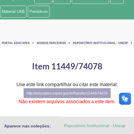
Ministério de Minas e Energia
Material UAB
Periódicos
Ministério da Ciência, Tecnologia, Inovações e Comunicações
Ministério do Meio Ambiente
PORTAL EDUCAPES
NOSSOS PARCEIROS
REPOSITÓRIO INSTITUCIONAL - UNESP
Ministério do Turismo
Ministério do Desenvolvimento Regional
Item 11449/74078
Controladoria-Geral da União
Use este link compartilhar ou citar este material:
Ministério da Mulher, da Família e dos Direitos Humanos
http://educapes.capes.gov.br/handle/11449/74078
Secretaria-Geral
Não existem arquivos associados a este item.
Secretaria de Governo
Repositório Institucional - Unesp
Aparece nas coleções:
Gabinete de Segurança Institucional