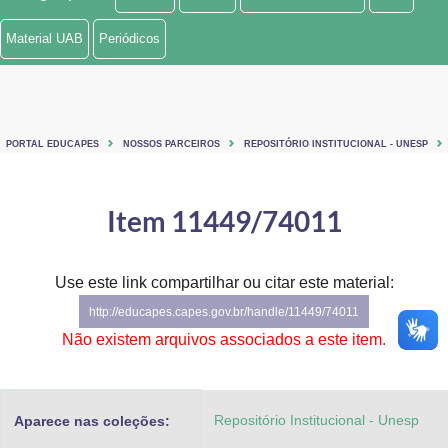
Ministério de Minas e Energia
Material UAB
Periódicos
Ministério da Ciência, Tecnologia, Inovações e Comunicações
Ministério do Meio Ambiente
PORTAL EDUCAPES
NOSSOS PARCEIROS
REPOSITÓRIO INSTITUCIONAL - UNESP
Ministério do Turismo
Ministério do Desenvolvimento Regional
Item 11449/74011
Controladoria-Geral da União
Use este link compartilhar ou citar este material:
Ministério da Mulher, da Família e dos Direitos Humanos
http://educapes.capes.gov.br/handle/11449/74011
Secretaria-Geral
Não existem arquivos associados a este item.
Secretaria de Governo
Repositório Institucional - Unesp
Aparece nas coleções:
Gabinete de Segurança Institucional