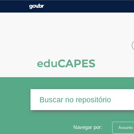
Casa Civil
Ministério da Justiça e
Segurança Pública
Ministério da Agricultura,
Ministério da Educação
Pecuária e Abastecimento
Ministério do Meio Ambiente
Ministério do Turismo
Secretaria de Governo
Gabinete de Segurança
Institucional
Navegar por:
Assunto