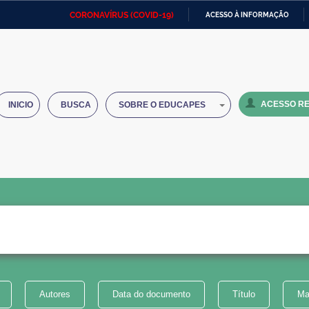
CORONAVÍRUS (COVID-19)
ACESSO À INFORMAÇÃO
Ministério da Defesa
Ministério das Relações
Mini
IR
Exteriores
PARA
O
Ministério da Cidadania
Ministério da Saúde
Mini
CONTEÚDO
ACESSO RE
INICIO
BUSCA
SOBRE O EDUCAPES
Ministério do Desenvolvimento
Controladoria-Geral da União
Minis
Regional
e do
Advocacia-Geral da União
Banco Central do Brasil
Plana
Autores
Data do documento
Título
Ma