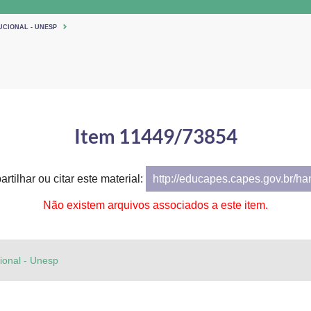
UCIONAL - UNESP
Item 11449/73854
rtilhar ou citar este material:
http://educapes.capes.gov.br/h
Não existem arquivos associados a este item.
cional - Unesp