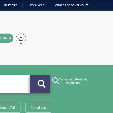
PARTICIPE
LEGISLAÇÃO
ÓRGÃOS DO GOVERNO
stério da Economia
Ministério da Infraestrutura
stério de Minas e Energia
Ministério da Ciência,
Tecnologia, Inovações e
Comunicações
STRITO
tério da Mulher, da Família
Secretaria-Geral
s Direitos Humanos
lto
terial UAB
Periódicos