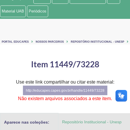
Ministério de Minas e Energia
Material UAB
Periódicos
Ministério da Ciência, Tecnologia, Inovações e Comunicações
Ministério do Meio Ambiente
PORTAL EDUCAPES
NOSSOS PARCEIROS
REPOSITÓRIO INSTITUCIONAL - UNESP
Ministério do Turismo
Ministério do Desenvolvimento Regional
Item 11449/73228
Controladoria-Geral da União
Use este link compartilhar ou citar este material:
Ministério da Mulher, da Família e dos Direitos Humanos
http://educapes.capes.gov.br/handle/11449/73228
Secretaria-Geral
Não existem arquivos associados a este item.
Secretaria de Governo
Repositório Institucional - Unesp
Aparece nas coleções:
Gabinete de Segurança Institucional