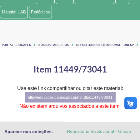
Ministério de Minas e Energia
Material UAB
Periódicos
Ministério da Ciência, Tecnologia, Inovações e Comunicações
Ministério do Meio Ambiente
PORTAL EDUCAPES
NOSSOS PARCEIROS
REPOSITÓRIO INSTITUCIONAL - UNESP
Ministério do Turismo
Ministério do Desenvolvimento Regional
Item 11449/73041
Controladoria-Geral da União
Use este link compartilhar ou citar este material:
Ministério da Mulher, da Família e dos Direitos Humanos
http://educapes.capes.gov.br/handle/11449/73041
Secretaria-Geral
Não existem arquivos associados a este item.
Secretaria de Governo
Repositório Institucional - Unesp
Aparece nas coleções:
Gabinete de Segurança Institucional