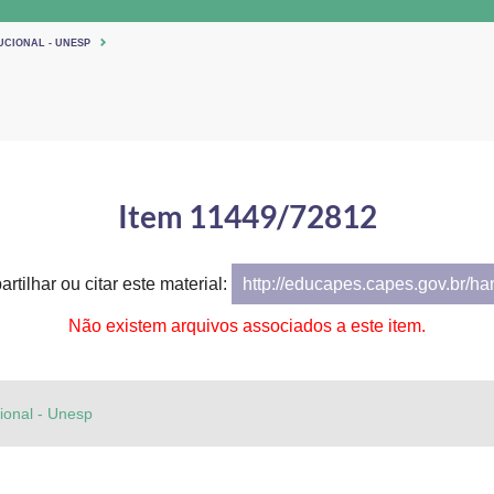
UCIONAL - UNESP
Item 11449/72812
rtilhar ou citar este material:
http://educapes.capes.gov.br/h
Não existem arquivos associados a este item.
cional - Unesp