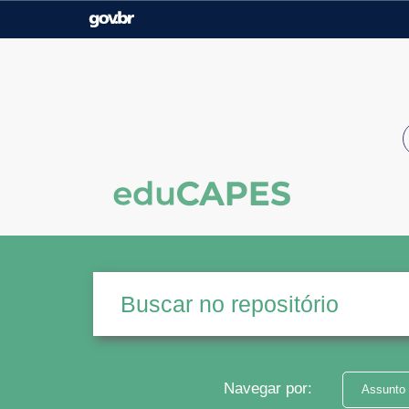
Casa Civil
Ministério da Justiça e
Segurança Pública
Ministério da Agricultura,
Ministério da Educação
Pecuária e Abastecimento
Ministério do Meio Ambiente
Ministério do Turismo
Secretaria de Governo
Gabinete de Segurança
Institucional
Navegar por:
Assunto