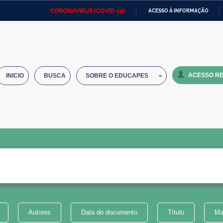
CORONAVÍRUS (COVID-19)
ACESSO À INFORMAÇÃO
Ministério da Defesa
Ministério das Relações
Mini
IR
Exteriores
PARA
O
Ministério da Cidadania
Ministério da Saúde
Mini
CONTEÚDO
ACESSO RE
INICIO
BUSCA
SOBRE O EDUCAPES
Ministério do Desenvolvimento
Controladoria-Geral da União
Minis
Regional
e do
Advocacia-Geral da União
Banco Central do Brasil
Plana
Autores
Data do documento
Título
Ma