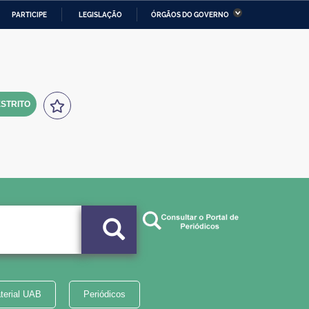
PARTICIPE
LEGISLAÇÃO
ÓRGÃOS DO GOVERNO
stério da Economia
Ministério da Infraestrutura
stério de Minas e Energia
Ministério da Ciência,
Tecnologia, Inovações e
Comunicações
STRITO
tério da Mulher, da Família
Secretaria-Geral
s Direitos Humanos
lto
terial UAB
Periódicos