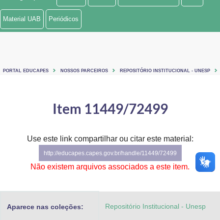
Ministério de Minas e Energia
Material UAB
Periódicos
Ministério da Ciência, Tecnologia, Inovações e Comunicações
Ministério do Meio Ambiente
PORTAL EDUCAPES
NOSSOS PARCEIROS
REPOSITÓRIO INSTITUCIONAL - UNESP
Ministério do Turismo
Ministério do Desenvolvimento Regional
Item 11449/72499
Controladoria-Geral da União
Use este link compartilhar ou citar este material:
Ministério da Mulher, da Família e dos Direitos Humanos
http://educapes.capes.gov.br/handle/11449/72499
Secretaria-Geral
Não existem arquivos associados a este item.
Secretaria de Governo
Repositório Institucional - Unesp
Aparece nas coleções:
Gabinete de Segurança Institucional