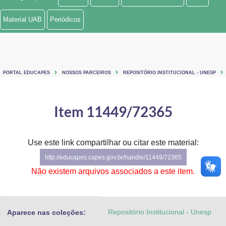
Ministério de Minas e Energia
Material UAB
Periódicos
Ministério da Ciência, Tecnologia, Inovações e Comunicações
Ministério do Meio Ambiente
PORTAL EDUCAPES
NOSSOS PARCEIROS
REPOSITÓRIO INSTITUCIONAL - UNESP
Ministério do Turismo
Ministério do Desenvolvimento Regional
Item 11449/72365
Controladoria-Geral da União
Use este link compartilhar ou citar este material:
Ministério da Mulher, da Família e dos Direitos Humanos
http://educapes.capes.gov.br/handle/11449/72365
Secretaria-Geral
Não existem arquivos associados a este item.
Secretaria de Governo
Repositório Institucional - Unesp
Aparece nas coleções:
Gabinete de Segurança Institucional