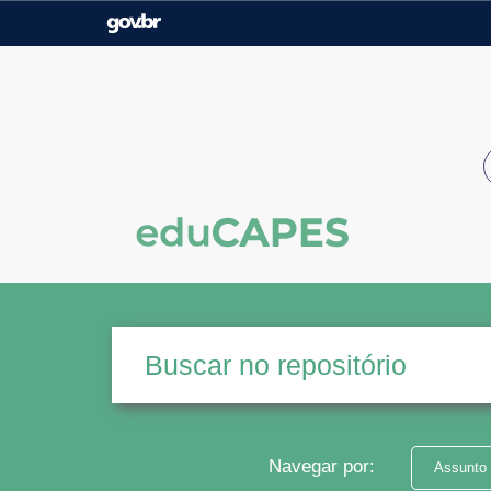
Casa Civil
Ministério da Justiça e
Segurança Pública
Ministério da Agricultura,
Ministério da Educação
Pecuária e Abastecimento
Ministério do Meio Ambiente
Ministério do Turismo
Secretaria de Governo
Gabinete de Segurança
Institucional
Navegar por:
Assunto