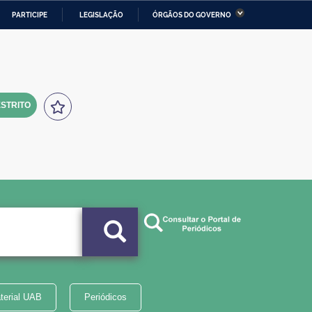
PARTICIPE
LEGISLAÇÃO
ÓRGÃOS DO GOVERNO
stério da Economia
Ministério da Infraestrutura
stério de Minas e Energia
Ministério da Ciência,
Tecnologia, Inovações e
Comunicações
STRITO
tério da Mulher, da Família
Secretaria-Geral
s Direitos Humanos
lto
terial UAB
Periódicos