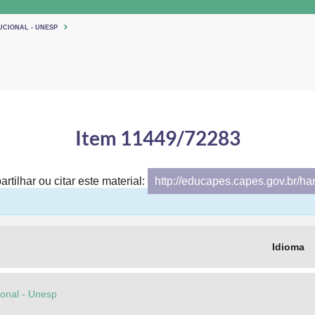
UCIONAL - UNESP
Item 11449/72283
rtilhar ou citar este material:
http://educapes.capes.gov.br/h
Idioma
cional - Unesp