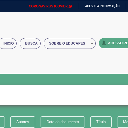
CORONAVÍRUS (COVID-19)
ACESSO À INFORMAÇÃO
Ministério da Defesa
Ministério das Relações
Mini
IR
Exteriores
PARA
O
Ministério da Cidadania
Ministério da Saúde
Mini
CONTEÚDO
ACESSO RE
INICIO
BUSCA
SOBRE O EDUCAPES
Ministério do Desenvolvimento
Controladoria-Geral da União
Minis
Regional
e do
Advocacia-Geral da União
Banco Central do Brasil
Plana
Autores
Data do documento
Título
Ma