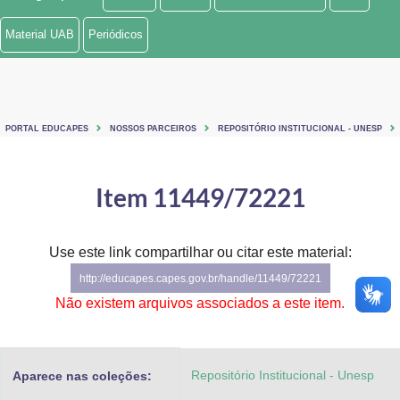
Ministério de Minas e Energia
Material UAB
Periódicos
Ministério da Ciência, Tecnologia, Inovações e Comunicações
Ministério do Meio Ambiente
PORTAL EDUCAPES
NOSSOS PARCEIROS
REPOSITÓRIO INSTITUCIONAL - UNESP
Ministério do Turismo
Ministério do Desenvolvimento Regional
Item 11449/72221
Controladoria-Geral da União
Use este link compartilhar ou citar este material:
Ministério da Mulher, da Família e dos Direitos Humanos
http://educapes.capes.gov.br/handle/11449/72221
Secretaria-Geral
Não existem arquivos associados a este item.
Secretaria de Governo
Repositório Institucional - Unesp
Aparece nas coleções:
Gabinete de Segurança Institucional