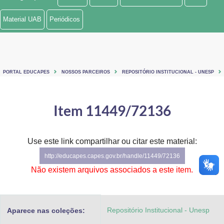
Ministério de Minas e Energia
Material UAB
Periódicos
Ministério da Ciência, Tecnologia, Inovações e Comunicações
Ministério do Meio Ambiente
PORTAL EDUCAPES
NOSSOS PARCEIROS
REPOSITÓRIO INSTITUCIONAL - UNESP
Ministério do Turismo
Ministério do Desenvolvimento Regional
Item 11449/72136
Controladoria-Geral da União
Use este link compartilhar ou citar este material:
Ministério da Mulher, da Família e dos Direitos Humanos
http://educapes.capes.gov.br/handle/11449/72136
Secretaria-Geral
Não existem arquivos associados a este item.
Secretaria de Governo
Repositório Institucional - Unesp
Aparece nas coleções:
Gabinete de Segurança Institucional