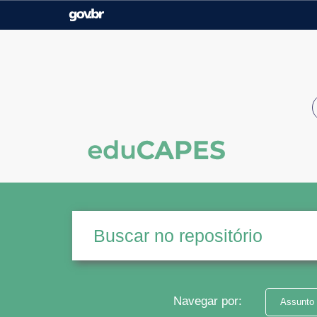
Casa Civil
Ministério da Justiça e
Segurança Pública
Ministério da Agricultura,
Ministério da Educação
Pecuária e Abastecimento
Ministério do Meio Ambiente
Ministério do Turismo
Secretaria de Governo
Gabinete de Segurança
Institucional
Navegar por:
Assunto