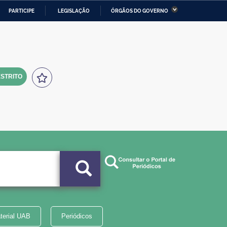
PARTICIPE
LEGISLAÇÃO
ÓRGÃOS DO GOVERNO
stério da Economia
Ministério da Infraestrutura
stério de Minas e Energia
Ministério da Ciência,
Tecnologia, Inovações e
Comunicações
STRITO
tério da Mulher, da Família
Secretaria-Geral
s Direitos Humanos
lto
terial UAB
Periódicos