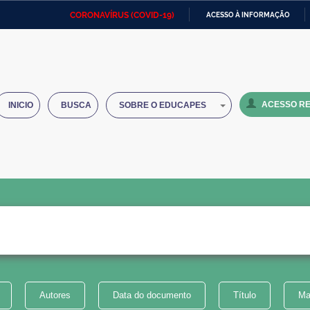
CORONAVÍRUS (COVID-19)
ACESSO À INFORMAÇÃO
Ministério da Defesa
Ministério das Relações
Mini
IR
Exteriores
PARA
O
Ministério da Cidadania
Ministério da Saúde
Mini
CONTEÚDO
ACESSO RE
INICIO
BUSCA
SOBRE O EDUCAPES
Ministério do Desenvolvimento
Controladoria-Geral da União
Minis
Regional
e do
Advocacia-Geral da União
Banco Central do Brasil
Plana
Autores
Data do documento
Título
Ma