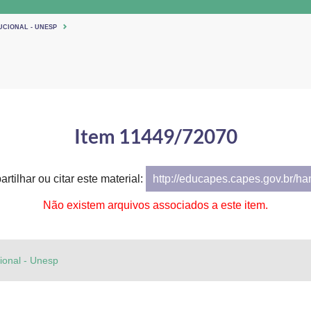
UCIONAL - UNESP
Item 11449/72070
rtilhar ou citar este material:
http://educapes.capes.gov.br/h
Não existem arquivos associados a este item.
cional - Unesp