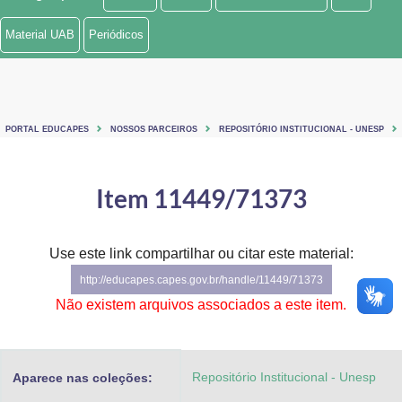
Ministério de Minas e Energia
Material UAB
Periódicos
Ministério da Ciência, Tecnologia, Inovações e Comunicações
Ministério do Meio Ambiente
PORTAL EDUCAPES
NOSSOS PARCEIROS
REPOSITÓRIO INSTITUCIONAL - UNESP
Ministério do Turismo
Ministério do Desenvolvimento Regional
Item 11449/71373
Controladoria-Geral da União
Use este link compartilhar ou citar este material:
Ministério da Mulher, da Família e dos Direitos Humanos
http://educapes.capes.gov.br/handle/11449/71373
Secretaria-Geral
Não existem arquivos associados a este item.
Secretaria de Governo
Repositório Institucional - Unesp
Aparece nas coleções:
Gabinete de Segurança Institucional