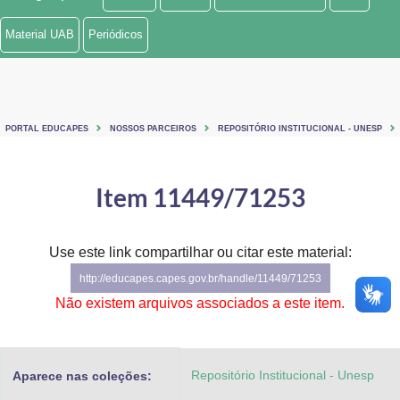
Ministério de Minas e Energia
Material UAB
Periódicos
Ministério da Ciência, Tecnologia, Inovações e Comunicações
Ministério do Meio Ambiente
PORTAL EDUCAPES
NOSSOS PARCEIROS
REPOSITÓRIO INSTITUCIONAL - UNESP
Ministério do Turismo
Ministério do Desenvolvimento Regional
Item 11449/71253
Controladoria-Geral da União
Use este link compartilhar ou citar este material:
Ministério da Mulher, da Família e dos Direitos Humanos
http://educapes.capes.gov.br/handle/11449/71253
Secretaria-Geral
Não existem arquivos associados a este item.
Secretaria de Governo
Repositório Institucional - Unesp
Aparece nas coleções:
Gabinete de Segurança Institucional