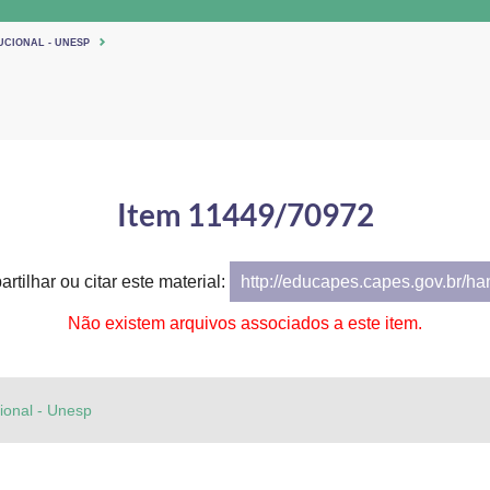
UCIONAL - UNESP
Item 11449/70972
rtilhar ou citar este material:
http://educapes.capes.gov.br/h
Não existem arquivos associados a este item.
cional - Unesp