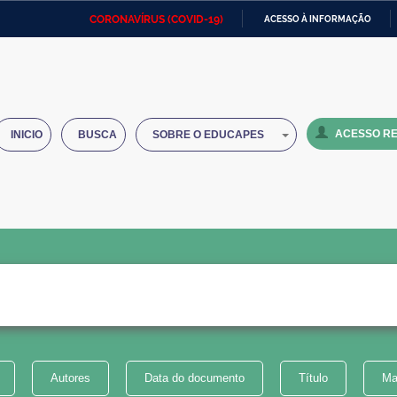
CORONAVÍRUS (COVID-19)
ACESSO À INFORMAÇÃO
Ministério da Defesa
Ministério das Relações
Mini
IR
Exteriores
PARA
O
Ministério da Cidadania
Ministério da Saúde
Mini
CONTEÚDO
ACESSO RE
INICIO
BUSCA
SOBRE O EDUCAPES
Ministério do Desenvolvimento
Controladoria-Geral da União
Minis
Regional
e do
Advocacia-Geral da União
Banco Central do Brasil
Plana
Autores
Data do documento
Título
Ma