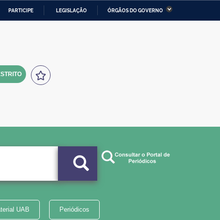
PARTICIPE
LEGISLAÇÃO
ÓRGÃOS DO GOVERNO
stério da Economia
Ministério da Infraestrutura
stério de Minas e Energia
Ministério da Ciência,
Tecnologia, Inovações e
Comunicações
STRITO
tério da Mulher, da Família
Secretaria-Geral
s Direitos Humanos
lto
terial UAB
Periódicos