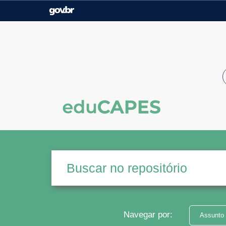
Casa Civil
Ministério da Justiça e
Segurança Pública
Ministério da Agricultura,
Ministério da Educação
Pecuária e Abastecimento
Ministério do Meio Ambiente
Ministério do Turismo
Secretaria de Governo
Gabinete de Segurança
Institucional
Navegar por:
Assunto