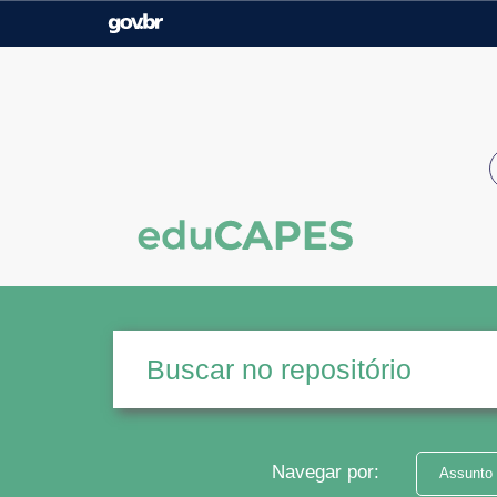
Casa Civil
Ministério da Justiça e
Segurança Pública
Ministério da Agricultura,
Ministério da Educação
Pecuária e Abastecimento
Ministério do Meio Ambiente
Ministério do Turismo
Secretaria de Governo
Gabinete de Segurança
Institucional
Navegar por:
Assunto