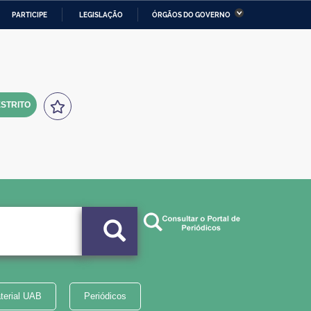
PARTICIPE
LEGISLAÇÃO
ÓRGÃOS DO GOVERNO
stério da Economia
Ministério da Infraestrutura
stério de Minas e Energia
Ministério da Ciência,
Tecnologia, Inovações e
Comunicações
STRITO
tério da Mulher, da Família
Secretaria-Geral
s Direitos Humanos
lto
terial UAB
Periódicos