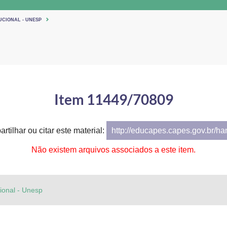
UCIONAL - UNESP
Item 11449/70809
rtilhar ou citar este material:
http://educapes.capes.gov.br/h
Não existem arquivos associados a este item.
cional - Unesp