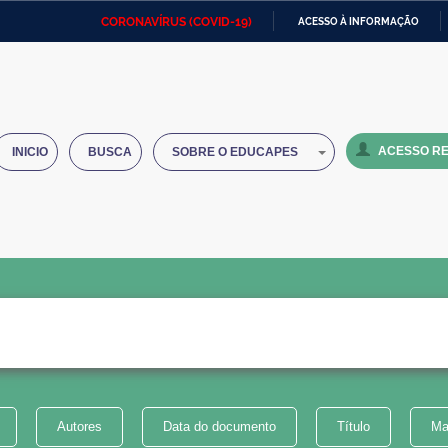
CORONAVÍRUS (COVID-19)
ACESSO À INFORMAÇÃO
Ministério da Defesa
Ministério das Relações
Mini
IR
Exteriores
PARA
O
Ministério da Cidadania
Ministério da Saúde
Mini
CONTEÚDO
ACESSO RE
INICIO
BUSCA
SOBRE O EDUCAPES
Ministério do Desenvolvimento
Controladoria-Geral da União
Minis
Regional
e do
Advocacia-Geral da União
Banco Central do Brasil
Plana
Autores
Data do documento
Título
Ma