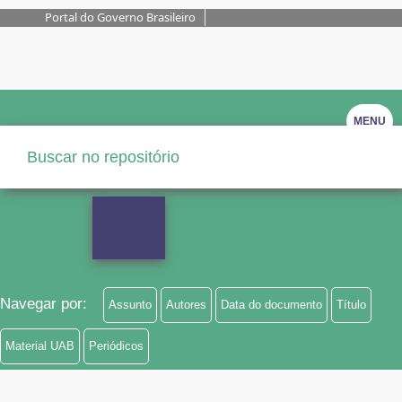
Portal do Governo Brasileiro
MENU
Navegar por:
Assunto
Autores
Data do documento
Título
Material UAB
Periódicos